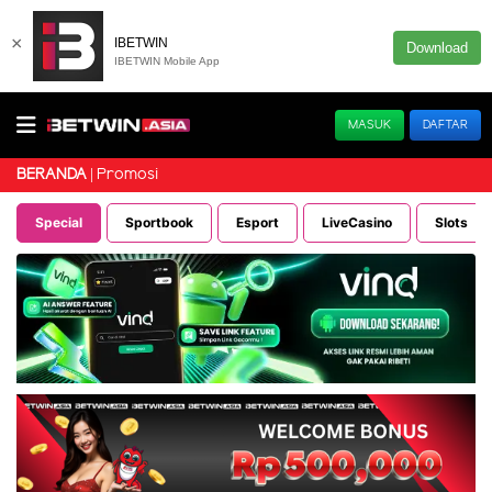
×
IBETWIN
Download
IBETWIN Mobile App
MASUK
DAFTAR
Promosi
BERANDA
Special
Sportbook
Esport
LiveCasino
Slots