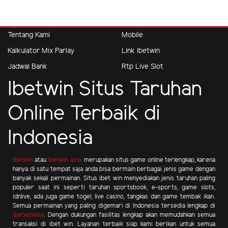
Tentang Kami
Mobile
Kalkulator Mix Parlay
Link Ibetwin
Jadwal Bank
Rtp Live Slot
Ibetwin Situs Taruhan
Online Terbaik di
Indonesia
Ibetwin
atau
Ibetwin asia
merupakan situs game online terlengkap, karena
hanya di satu tempat saja anda bisa bermain berbagai jenis game dengan
banyak sekali permainan. Situs ibet win menyediakan jenis taruhan paling
populer saat ini seperti taruhan sportsbook, e-sports, game slots,
idnlive, ada juga game togel, live casino, tangkas dan game tembak ikan.
Semua permainan yang paling digemari di Indonesia tersedia lengkap di
Ibetwinasia
. Dengan dukungan fasilitas lengkap akan memudahkan semua
transaksi di ibet win. Layanan terbaik siap kami berikan untuk semua