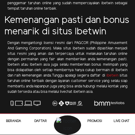
penggemar taruhan online yang sudah mempercayakan ibetwin sebagai
tempat taruhan online terbaik.
Kemenangan pasti dan bonus
menarik di situs Ibetwin
Dengan mengantongi lisensi resmi dari PAGCOR (Philippine Amusement
And Gaming Corporation). Maka situs ibetwin sudah dipastikan menjadi
situs resmi yang aman dan terpercaya untuk melakukan taruhan online
dengan permainan yang fair akan memberikan anda kemenangan pasti.
Ibetwin atau Ibetwin asia juga selalu memberikan bonus melimpah yang
bisa didapatkan oleh setiap membernya hanya cukup bermain di ibetwin
dan raih kemenangan anda.Tunggu apalagi segera daftar di
ibetwin
situs
taruhan online terbaik dengan layanan customer service yang selalu siap
membantu anda kapanpun juga yang bisa anda hubungi melalui kontak yang
sudah tersedia atau bisa melalui livechat ibetwin asia.
Copyright © - IBETWIN. Seluruh hak cipta dilindungi
BERANDA
DAFTAR
PROMOSI
LIVE CHAT