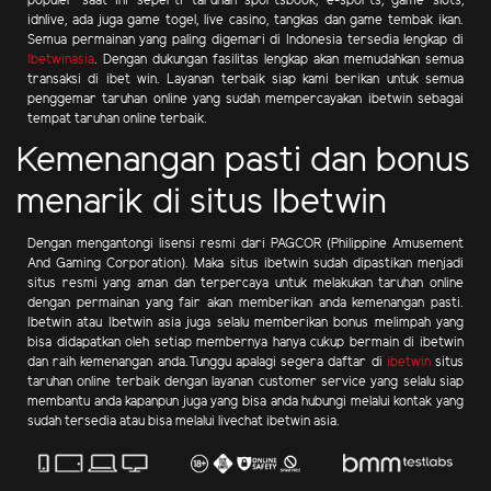
populer saat ini seperti taruhan sportsbook, e-sports, game slots,
idnlive, ada juga game togel, live casino, tangkas dan game tembak ikan.
Semua permainan yang paling digemari di Indonesia tersedia lengkap di
Ibetwinasia
. Dengan dukungan fasilitas lengkap akan memudahkan semua
transaksi di ibet win. Layanan terbaik siap kami berikan untuk semua
penggemar taruhan online yang sudah mempercayakan ibetwin sebagai
tempat taruhan online terbaik.
Kemenangan pasti dan bonus
menarik di situs Ibetwin
Dengan mengantongi lisensi resmi dari PAGCOR (Philippine Amusement
And Gaming Corporation). Maka situs ibetwin sudah dipastikan menjadi
situs resmi yang aman dan terpercaya untuk melakukan taruhan online
dengan permainan yang fair akan memberikan anda kemenangan pasti.
Ibetwin atau Ibetwin asia juga selalu memberikan bonus melimpah yang
bisa didapatkan oleh setiap membernya hanya cukup bermain di ibetwin
dan raih kemenangan anda.Tunggu apalagi segera daftar di
ibetwin
situs
taruhan online terbaik dengan layanan customer service yang selalu siap
membantu anda kapanpun juga yang bisa anda hubungi melalui kontak yang
sudah tersedia atau bisa melalui livechat ibetwin asia.