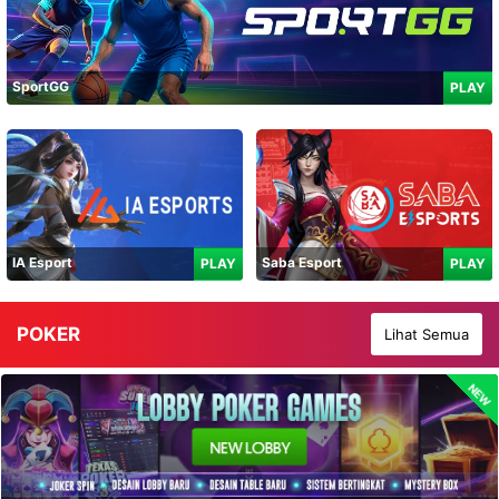
SportGG
PLAY
IA Esport
Saba Esport
PLAY
PLAY
POKER
Lihat Semua
NEW