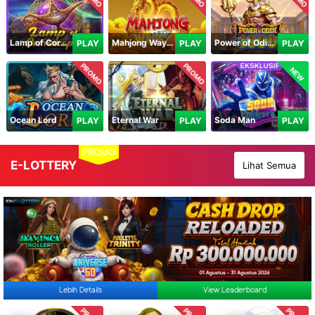
Lamp of Cornucopia
Mahjong Ways IV
Power of Odin 1000
PLAY
PLAY
PLAY
PROMO
PROMO
NEW
Ocean Lord
Eternal War
Soda Man
PLAY
PLAY
PLAY
PROMO
E-LOTTERY
Lihat Semua
Lebih Details
View Leaderboard