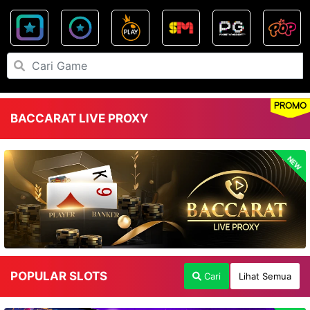
PROMO
BACCARAT LIVE PROXY
NEW
POPULAR SLOTS
Cari
Lihat Semua