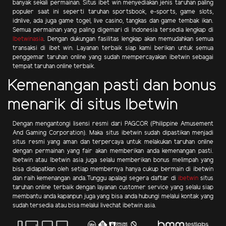
banyak sekali permainan. Situs ibet win menyediakan jenis taruhan paling
populer saat ini seperti taruhan sportsbook, e-sports, game slots,
idnlive, ada juga game togel, live casino, tangkas dan game tembak ikan.
Semua permainan yang paling digemari di Indonesia tersedia lengkap di
Ibetwinasia
. Dengan dukungan fasilitas lengkap akan memudahkan semua
transaksi di ibet win. Layanan terbaik siap kami berikan untuk semua
penggemar taruhan online yang sudah mempercayakan ibetwin sebagai
tempat taruhan online terbaik.
Kemenangan pasti dan bonus
menarik di situs Ibetwin
Dengan mengantongi lisensi resmi dari PAGCOR (Philippine Amusement
And Gaming Corporation). Maka situs ibetwin sudah dipastikan menjadi
situs resmi yang aman dan terpercaya untuk melakukan taruhan online
dengan permainan yang fair akan memberikan anda kemenangan pasti.
Ibetwin atau Ibetwin asia juga selalu memberikan bonus melimpah yang
bisa didapatkan oleh setiap membernya hanya cukup bermain di ibetwin
dan raih kemenangan anda.Tunggu apalagi segera daftar di
ibetwin
situs
taruhan online terbaik dengan layanan customer service yang selalu siap
membantu anda kapanpun juga yang bisa anda hubungi melalui kontak yang
sudah tersedia atau bisa melalui livechat ibetwin asia.