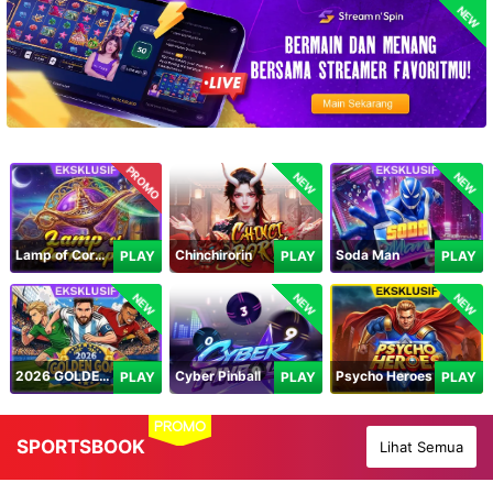
NEW
PROMO
NEW
NEW
Lamp of Cornucopia
Chinchirorin
Soda Man
PLAY
PLAY
PLAY
NEW
NEW
NEW
2026 GOLDEN GOAL RUSH
Cyber Pinball
Psycho Heroes
PLAY
PLAY
PLAY
PROMO
SPORTSBOOK
Lihat Semua