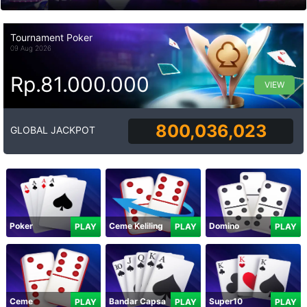
Tournament Poker
09 Aug 2026
Rp.81.000.000
VIEW
800,036,023
GLOBAL JACKPOT
Poker
Ceme Keliling
Domino
PLAY
PLAY
PLAY
Ceme
Bandar Capsa
Super10
PLAY
PLAY
PLAY