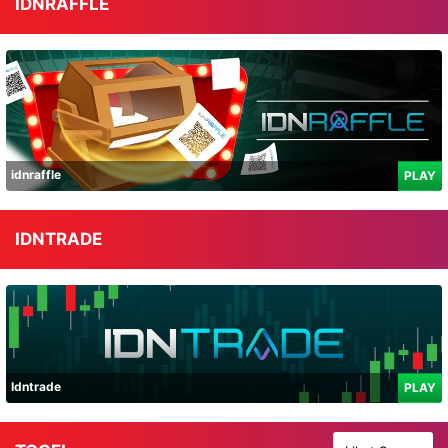
IDNRAFFLE
idnraffle
PLAY
IDNTRADE
Idntrade
PLAY