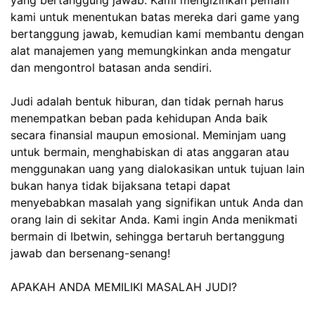
yang bertanggung jawab. Kami mengizinkan pemain
kami untuk menentukan batas mereka dari game yang
bertanggung jawab, kemudian kami membantu dengan
alat manajemen yang memungkinkan anda mengatur
dan mengontrol batasan anda sendiri.
Judi adalah bentuk hiburan, dan tidak pernah harus
menempatkan beban pada kehidupan Anda baik
secara finansial maupun emosional. Meminjam uang
untuk bermain, menghabiskan di atas anggaran atau
menggunakan uang yang dialokasikan untuk tujuan lain
bukan hanya tidak bijaksana tetapi dapat
menyebabkan masalah yang signifikan untuk Anda dan
orang lain di sekitar Anda. Kami ingin Anda menikmati
bermain di Ibetwin, sehingga bertaruh bertanggung
jawab dan bersenang-senang!
APAKAH ANDA MEMILIKI MASALAH JUDI?