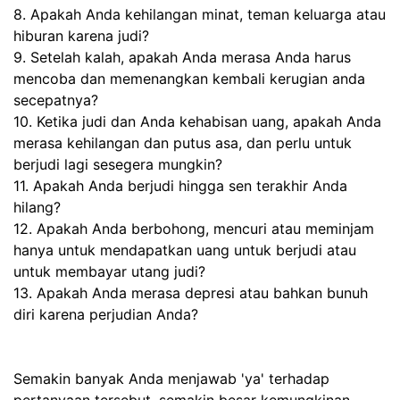
8. Apakah Anda kehilangan minat, teman keluarga atau
hiburan karena judi?
9. Setelah kalah, apakah Anda merasa Anda harus
mencoba dan memenangkan kembali kerugian anda
secepatnya?
10. Ketika judi dan Anda kehabisan uang, apakah Anda
merasa kehilangan dan putus asa, dan perlu untuk
berjudi lagi sesegera mungkin?
11. Apakah Anda berjudi hingga sen terakhir Anda
hilang?
12. Apakah Anda berbohong, mencuri atau meminjam
hanya untuk mendapatkan uang untuk berjudi atau
untuk membayar utang judi?
13. Apakah Anda merasa depresi atau bahkan bunuh
diri karena perjudian Anda?
Semakin banyak Anda menjawab 'ya' terhadap