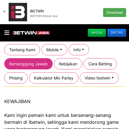
×
IBETWIN
Download
IBETWIN Mobile App
MASUK
DAFTAR
Tentang Kami
Mobile
Info
Bertanggung Jawab
Kebijakan
Cara Betting
Phising
Kalkulator Mix Parlay
Video Ibetwin
KEWAJIBAN
Kami ingin pemain kami untuk bersenang-senang
bermain di Ibetwin, sehingga kami mendorong game