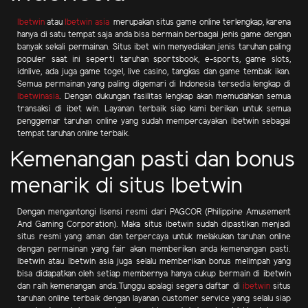
Ibetwin
atau
Ibetwin asia
merupakan situs game online terlengkap, karena
hanya di satu tempat saja anda bisa bermain berbagai jenis game dengan
banyak sekali permainan. Situs ibet win menyediakan jenis taruhan paling
populer saat ini seperti taruhan sportsbook, e-sports, game slots,
idnlive, ada juga game togel, live casino, tangkas dan game tembak ikan.
Semua permainan yang paling digemari di Indonesia tersedia lengkap di
Ibetwinasia
. Dengan dukungan fasilitas lengkap akan memudahkan semua
transaksi di ibet win. Layanan terbaik siap kami berikan untuk semua
penggemar taruhan online yang sudah mempercayakan ibetwin sebagai
tempat taruhan online terbaik.
Kemenangan pasti dan bonus
menarik di situs Ibetwin
Dengan mengantongi lisensi resmi dari PAGCOR (Philippine Amusement
And Gaming Corporation). Maka situs ibetwin sudah dipastikan menjadi
situs resmi yang aman dan terpercaya untuk melakukan taruhan online
dengan permainan yang fair akan memberikan anda kemenangan pasti.
Ibetwin atau Ibetwin asia juga selalu memberikan bonus melimpah yang
bisa didapatkan oleh setiap membernya hanya cukup bermain di ibetwin
dan raih kemenangan anda.Tunggu apalagi segera daftar di
ibetwin
situs
taruhan online terbaik dengan layanan customer service yang selalu siap