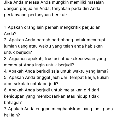
Jika Anda merasa Anda mungkin memiliki masalah
dengan perjudian Anda, tanyakan pada diri Anda
pertanyaan-pertanyaan berikut:
1. Apakah orang lain pernah mengkritik perjudian
Anda?
2. Apakah Anda pernah berbohong untuk menutupi
jumlah uang atau waktu yang telah anda habiskan
untuk berjudi?
3. Argumen apakah, frustasi atau kekecewaan yang
membuat Anda ingin untuk berjudi?
4. Apakah Anda berjudi saja untuk waktu yang lama?
5. Apakah Anda tinggal jauh dari tempat kerja, kuliah
atau sekolah untuk berjudi?
6. Apakah Anda berjudi untuk melarikan diri dari
kehidupan yang membosankan atau hidup tidak
bahagia?
7. Apakah Anda enggan menghabiskan 'uang judi' pada
hal lain?